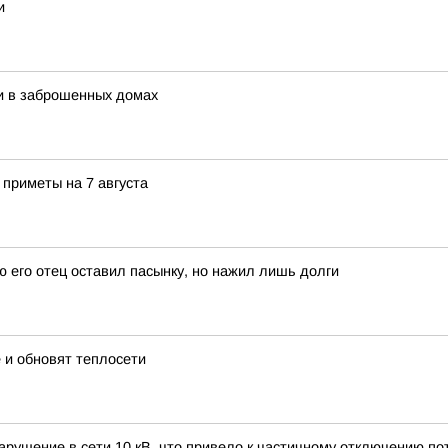
и
и в заброшенных домах
 приметы на 7 августа
ю его отец оставил пасынку, но нажил лишь долги
 и обновят теплосети
арушение в сети 10 кВ, что привело к частичному отключению пот