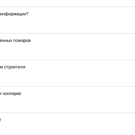
а информации?
генных пожаров
ем строителя
и зоопарке
!