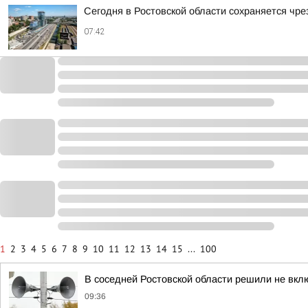
Сегодня в Ростовской области сохраняется чр
07:42
1
2
3
4
5
6
7
8
9
10
11
12
13
14
15
...
100
В соседней Ростовской области решили не вкл
09:36