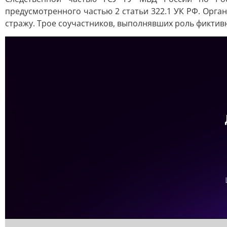
предусмотренного частью 2 статьи 322.1 УК РФ. Орг
стражу. Трое соучастников, выполнявших роль фикти