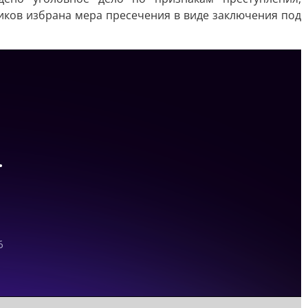
иков избрана мера пресечения в виде заключения под