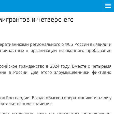
игрантов и четверо его
перативниками регионального УФСБ России выявили и
 причастных к организации незаконного пребывания
сийское гражданство в 2024 году. Вместе с четырьмя
ние в России. Для этого злоумышленники фиктивно
в Росгвардии. В ходе обысков оперативники изъяли у
зательственное значение.
ено уголовное дело по признакам преступления,