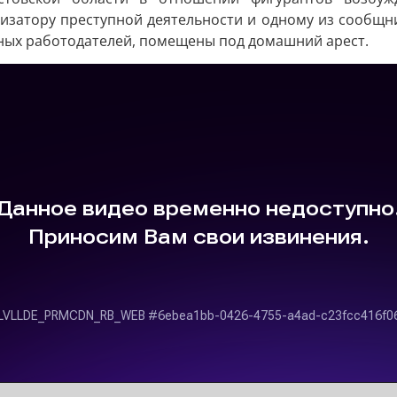
анизатору преступной деятельности и одному из сообщн
вных работодателей, помещены под домашний арест.