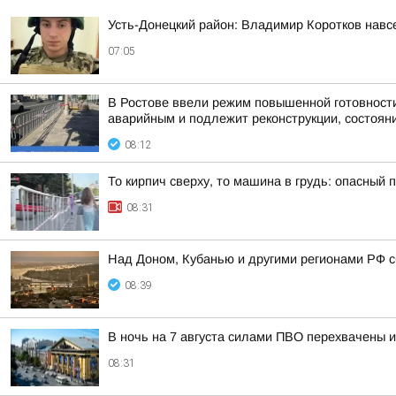
Усть-Донецкий район: Владимир Коротков навс
07:05
В Ростове ввели режим повышенной готовности 
аварийным и подлежит реконструкции, состояни
08:12
То кирпич сверху, то машина в грудь: опасный
08:31
Над Доном, Кубанью и другими регионами РФ с
08:39
В ночь на 7 августа силами ПВО перехвачены 
08:31