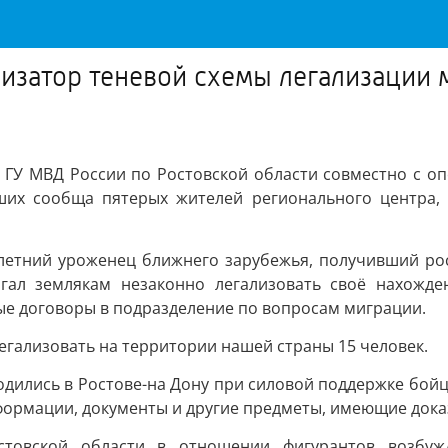
изатор теневой схемы легализации м
 ГУ МВД России по Ростовской области совместно с о
ших сообща пятерых жителей регионального центра,
летний уроженец ближнего зарубежья, получивший рос
гал землякам незаконно легализовать своё нахожде
ые договоры в подразделение по вопросам миграции.
егализовать на территории нашей страны 15 человек.
лись в Ростове-на Дону при силовой поддержке бойцо
формации, документы и другие предметы, имеющие дока
товской области в отношении фигурантов возбужд