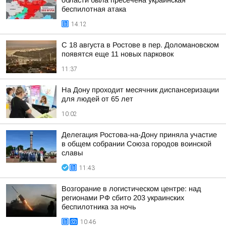
области была пресечена украинская
беспилотная атака
14:12
С 18 августа в Ростове в пер. Доломановском
появятся еще 11 новых парковок
11:37
На Дону проходит месячник диспансеризации
для людей от 65 лет
10:02
Делегация Ростова-на-Дону приняла участие
в общем собрании Союза городов воинской
славы
11:43
Возгорание в логистическом центре: над
регионами РФ сбито 203 украинских
беспилотника за ночь
10:46