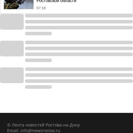
Ростовской области
07:18
© Лента новостей Ростова-на-Дону
Email:
info@newsrostov.ru