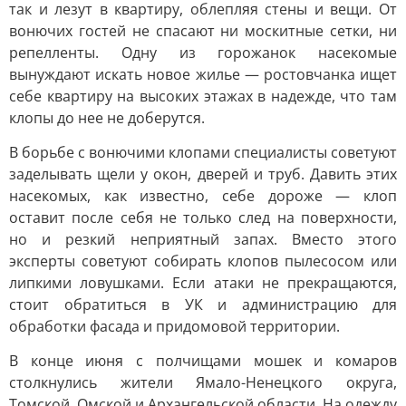
так и лезут в квартиру, облепляя стены и вещи. От
вонючих гостей не спасают ни москитные сетки, ни
репелленты. Одну из горожанок насекомые
вынуждают искать новое жилье — ростовчанка ищет
себе квартиру на высоких этажах в надежде, что там
клопы до нее не доберутся.
В борьбе с вонючими клопами специалисты советуют
заделывать щели у окон, дверей и труб. Давить этих
насекомых, как известно, себе дороже — клоп
оставит после себя не только след на поверхности,
но и резкий неприятный запах. Вместо этого
эксперты советуют собирать клопов пылесосом или
липкими ловушками. Если атаки не прекращаются,
стоит обратиться в УК и администрацию для
обработки фасада и придомовой территории.
В конце июня с полчищами мошек и комаров
столкнулись жители Ямало-Ненецкого округа,
Томской, Омской и Архангельской области. На одежду