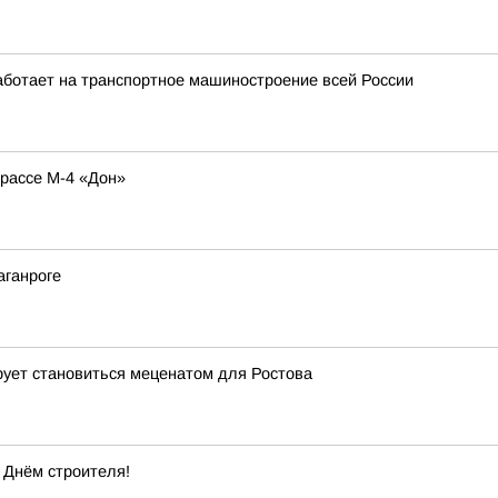
аботает на транспортное машиностроение всей России
рассе М-4 «Дон»
аганроге
рует становиться меценатом для Ростова
 Днём строителя!