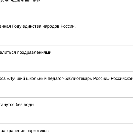
кусил ядовитый паук
нная Году единства народов России.
делиться поздравлениями:
урса «Лучший школьный педагог-библиотекарь России» Российско
танутся без воды
за хранение наркотиков