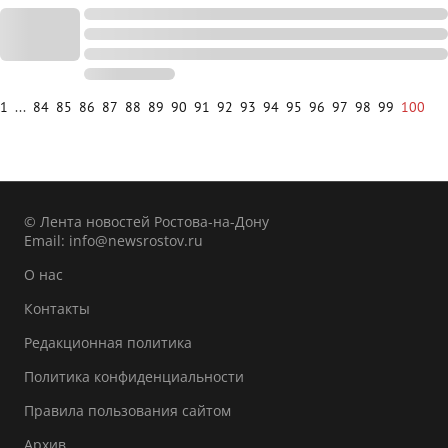
1
...
84
85
86
87
88
89
90
91
92
93
94
95
96
97
98
99
100
© Лента новостей Ростова-на-Дону
Email:
info@newsrostov.ru
О нас
Контакты
Редакционная политика
Политика конфиденциальности
Правила пользования сайтом
Архив