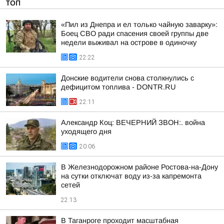
ТОП
«Пил из Днепра и ел только чайную заварку»:
Боец СВО ради спасения своей группы две
недели выживал на острове в одиночку
22:22
Донские водители снова столкнулись с
дефицитом топлива - DONTR.RU
22:11
Александр Коц: ВЕЧЕРНИЙ ЗВОН:. война
уходящего дня
20:06
В Железнодорожном районе Ростова-на-Дону
на сутки отключат воду из-за капремонта
сетей
22:13
В Таганроге проходит масштабная