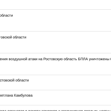
области
товской области
ния воздушной атаки на Ростовскую область БПЛА уничтожены бо
товской области
ветлана Камбулова