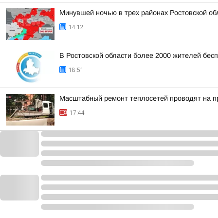
Минувшей ночью в трех районах Ростовской об
14:12
В Ростовской области более 2000 жителей бес
18:51
Масштабный ремонт теплосетей проводят на 
17:44