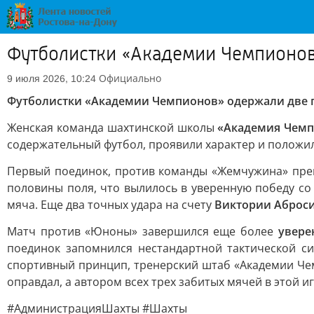
Футболистки «Академии Чемпионов
Официально
9 июля 2026, 10:24
Футболистки «Академии Чемпионов» одержали две 
Женская команда шахтинской школы
«Академия Чем
содержательный футбол, проявили характер и положи
Первый поединок, против команды «Жемчужина» прев
половины поля, что вылилось в уверенную победу со 
мяча. Еще два точных удара на счету
Виктории Аброс
Матч против «Юноны» завершился еще более
увере
поединок запомнился нестандартной тактической си
спортивный принцип, тренерский штаб «Академии Че
оправдал, а автором всех трех забитых мячей в этой и
#АдминистрацияШахты #Шахты