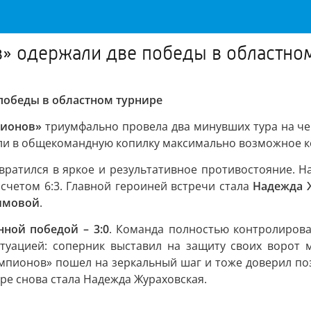
» одержали две победы в областно
победы в областном турнире
пионов»
триумфально провела два минувших тура на ч
ли в общекомандную копилку максимально возможное к
ратился в яркое и результативное противостояние. Н
счетом 6:3. Главной героиней встречи стала
Надежда 
имовой
.
нной победой – 3:0
. Команда полностью контролирова
туацией: соперник выставил на защиту своих ворот 
мпионов» пошел на зеркальный шаг и тоже доверил по
гре снова стала Надежда Жураховская.