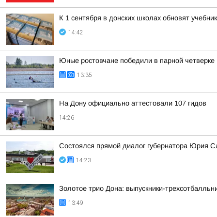
К 1 сентября в донских школах обновят учебни
14:42
Юные ростовчане победили в парной четверке 
13:35
На Дону официально аттестовали 107 гидов
14:26
Состоялся прямой диалог губернатора Юрия С
14:23
Золотое трио Дона: выпускники-трехсотбалльни
13:49