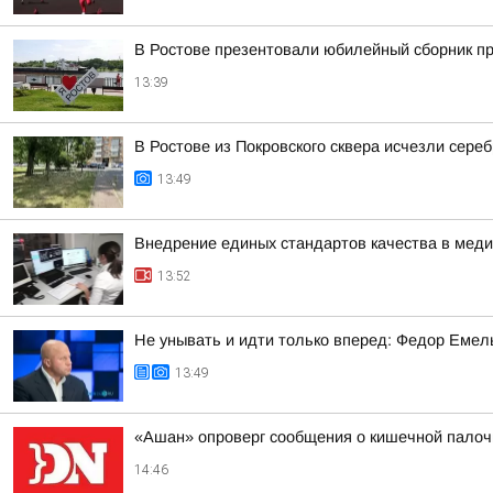
В Ростове презентовали юбилейный сборник п
13:39
В Ростове из Покровского сквера исчезли сере
13:49
Внедрение единых стандартов качества в меди
13:52
Не унывать и идти только вперед: Федор Емел
13:49
«Ашан» опроверг сообщения о кишечной палочк
14:46