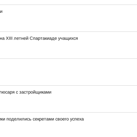
ки
на XIII летней Спартакиаде учащихся
люсаря с застройщиками
ки поделились секретами своего успеха