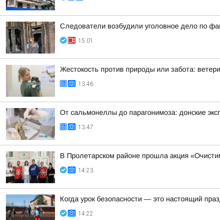
Следователи возбудили уголовное дело по фак
15:01
Жестокость против природы или забота: ветер
13:46
От сальмонеллы до парагонимоза: донские экс
13:47
В Пролетарском районе прошла акция «Очист
14:23
Когда урок безопасности — это настоящий праз
14:22