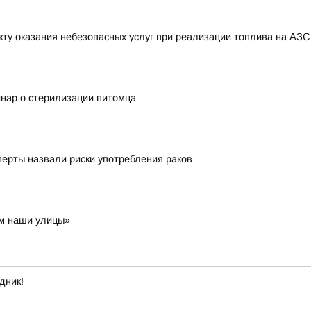
ту оказания небезопасных услуг при реализации топлива на АЗС
инар о стерилизации питомца
перты назвали риски употребления раков
им наши улицы»
дник!