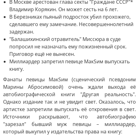
В Москве арестован глава секты "Граждане СССР"*
Владимир Корякин. Он может сесть на 6 лет.
В Березниках пьяный подросток убил прохожего,
сделавшего ему замечание. Несовершеннолетний
задержан.
"Балашихинский отравитель" Миссюра в суде
попросил не назначать ему пожизненный срок.
Приговор ещё не вынесен.
Миллиардер запретил певице МакSим выпускать
книгу.
Фанаты певицы МакSим (сценический псевдоним
Марины Абросимовой) очень ждали выхода её
автобиографической книги "Другая реальность".
Однако издание так и не увидит свет. Оказалось, что
артистке запретили выпускать её откровения в свет.
Источники раскрывают, что автобиографию
"зарезал" бывший муж певицы – миллиардер,
который выкупил у издательства права на книгу: