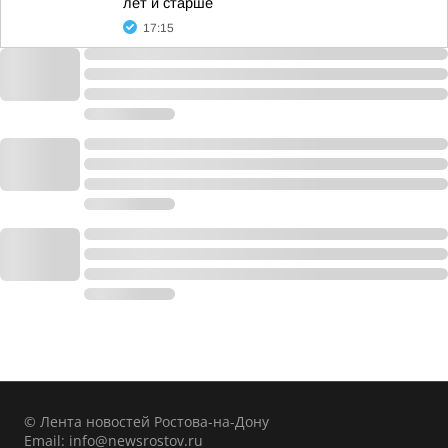
лет и старше
17:15
© Лента новостей Ростова-на-Дону
Email:
info@newsrostov.ru