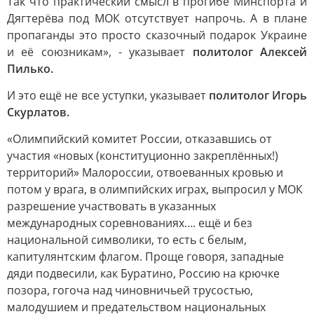
Так что практический смысл в прогибе Минспорта и
Дягтерёва под МОК отсутствует напрочь. А в плане
пропаганды это просто сказочный подарок Украине
и её союзникам», - указывает
политолог Алексей
Пилько.
И это ещё не все уступки, указывает
политолог Игорь
Скурлатов.
«Олимпийский комитет России, отказавшись от
участия «новых (конституционно закреплённых!)
территорий» Малороссии, отвоеванных кровью и
потом у врага, в олимпийских играх, выпросил у МОК
разрешение участвовать в указанных
международных соревнованиях…. ещё и без
национальной символики, то есть с белым,
капитулянтским флагом. Проще говоря, западные
дяди подвесили, как Буратино, Россию на крючке
позора, гогоча над чиновничьей трусостью,
малодушием и предательством национальных