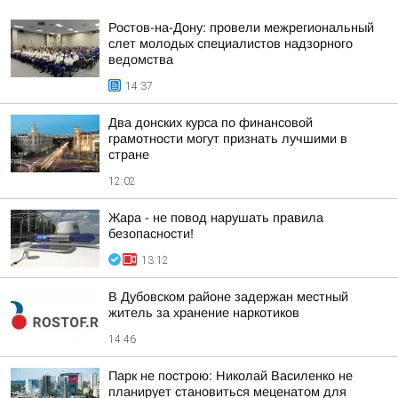
Ростов-на-Дону: провели межрегиональный
слет молодых специалистов надзорного
ведомства
14:37
Два донских курса по финансовой
грамотности могут признать лучшими в
стране
12:02
Жара - не повод нарушать правила
безопасности!
13:12
В Дубовском районе задержан местный
житель за хранение наркотиков
14:46
Парк не построю: Николай Василенко не
планирует становиться меценатом для