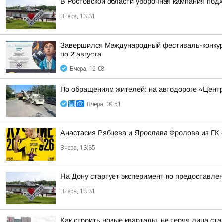
В Ростовской области уборочная кампания под
Вчера, 13:31
Завершился Международный фестиваль-конкурс 
по 2 августа
Вчера, 12:08
По обращениям жителей: на автодороге «Центр
Вчера, 09:51
Анастасия Рябцева и Ярослава Фролова из ГК 
Вчера, 13:35
На Дону стартует эксперимент по предоставле
Вчера, 13:31
Как строить новые кварталы, не теряя лица ста