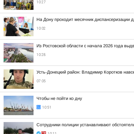
10:27
На Дону проходит месячник диспансеризации д
10:02
Из Ростовской области с начала 2026 года выд
10:28
Усть-Донецкий район: Владимир Коротков навс
07:05
Чтобы не пойти ко дну
10:51
Сотрудники полиции устанавливают обстояте
10:11