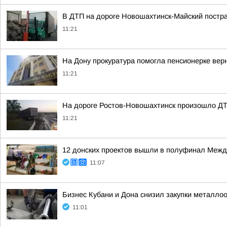
В ДТП на дороге Новошахтинск-Майский постра
11:21
На Дону прокуратура помогла пенсионерке верн
11:21
На дороге Ростов-Новошахтинск произошло ДТП
11:21
12 донских проектов вышли в полуфинал Ме
11:07
Бизнес Кубани и Дона снизил закупки металл
11:01