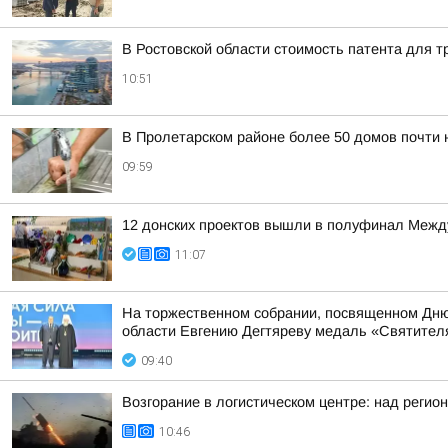
В Ростовской области стоимость патента для т
10:51
В Пролетарском районе более 50 домов почти н
09:59
12 донских проектов вышли в полуфинал Ме
11:07
На торжественном собрании, посвященном Дню 
области Евгению Дегтяреву медаль «Святителя
09:40
Возгорание в логистическом центре: над регио
10:46