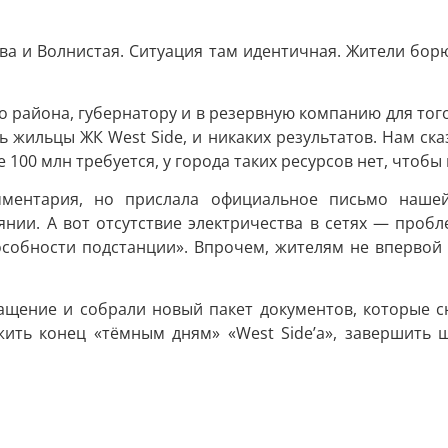
а и Волнистая. Ситуация там идентичная. Жители борют
 района, губернатору и в резервную компанию для того, 
ильцы ЖК West Side, и никаких результатов. Нам сказал
100 млн требуется, у города таких ресурсов нет, чтобы
мментария, но прислала официальное письмо нашей
янии. А вот отсутствие электричества в сетях — про
обности подстанции». Впрочем, жителям не впервой п
ащение и собрали новый пакет документов, которые сн
ить конец «тёмным дням» «West Side’а», завершить 