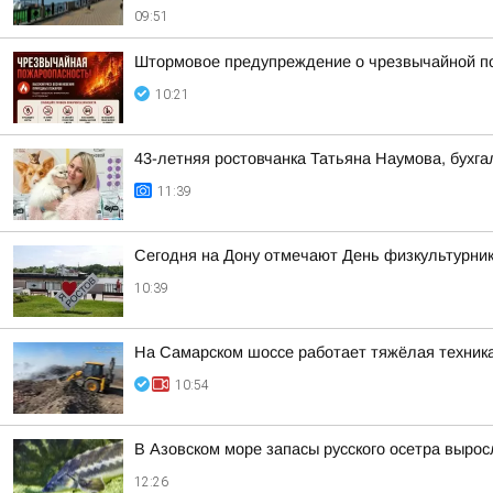
09:51
Штормовое предупреждение о чрезвычайной п
10:21
43-летняя ростовчанка Татьяна Наумова, бухг
11:39
Сегодня на Дону отмечают День физкультурни
10:39
На Самарском шоссе работает тяжёлая техник
10:54
В Азовском море запасы русского осетра вырос
12:26