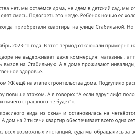
ва нет, мы остаёмся дома, не идём в детский сад, мы о
едят смесь. Подогреть это негде. Ребёнок ночью ел хол
 когда приобретали квартиры на улице Стабильной. Но 
брь 2023-го года. В этот период отключали примерно на
о дворе не выдерживает даже коммерция: магазины, апт
ь вызов на Стабильную. А в доме проживают инвалиды,
твенное здоровье.
ом ЖК ещё на этапе строительства дома. Подкупило ра
 повыше этажом. А я говорю: “А если вдруг лифт полом
и ничего страшного не будет”».
 «красивого вида из окна» и остановилась на четвёрт
 А дом на 2 тысячи квартир обеспечивает всего одна сет
всех возможных инстанций, куда мы обращались за все э