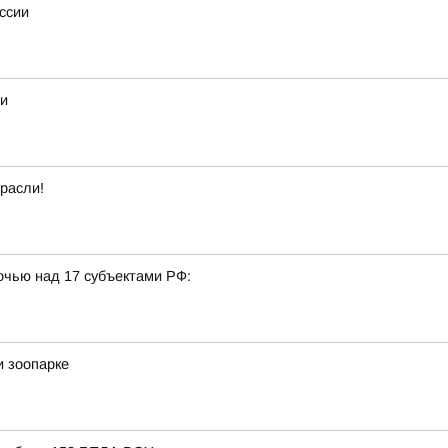
ссии
ьи
расли!
очью над 17 субъектами РФ:
и зоопарке