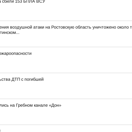
та сбили 153 БПЛА ВСУ
ия воздушной атаки на Ростовскую область уничтожено около тре
инском...
ожароопасности
ьства ДТП с погибшей
лись на Гребном канале «Дон»
!