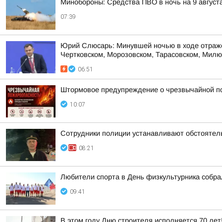
Минобороны: Средства ПВО в ночь на 9 авгус
07:39
Юрий Слюсарь: Минувшей ночью в ходе отражен
Чертковском, Морозовском, Тарасовском, Милют
06:51
Штормовое предупреждение о чрезвычайной п
10:07
Сотрудники полиции устанавливают обстоятел
08:21
Любители спорта в День физкультурника собра
09:41
В этом году Дню строителя исполняется 70 лет