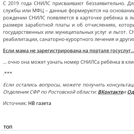
С 2019 года СНИЛС присваивают беззаявительно. Дл
службы или МФЦ – данные формируются на основании 
рождении СНИЛС появляется в карточке ребёнка в ли
размере заработной платы и об отчислениях, котор
государственных или муниципальных услуг и льгот. С
реабилитации, санаторно-курортного лечения и других.
Если мама не зарегистрирована на портале госуслуг..
… очно она может узнать номер СНИЛСа ребёнка в кли
.***
Если остались вопросы, можете получить консультаци
Отделения СФР по Ростовской области:
ВКонтакте
и
Од
Источник:
НВ газета
ТОП