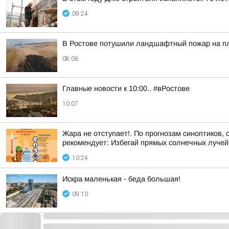
09:24
В Ростове потушили ландшафтный пожар на пл
08:06
Главные новости к 10:00.. #вРостове
10:07
Жара не отступает!. По прогнозам синоптиков,
рекомендует: Избегай прямых солнечных лучей, 
10:24
Искра маленькая - беда большая!
09:10