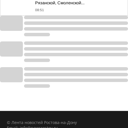
Рязанской, Смоленской...
08:51
© Лента новостей Ростова-на-Дону
Email:
info@newsrostov.ru