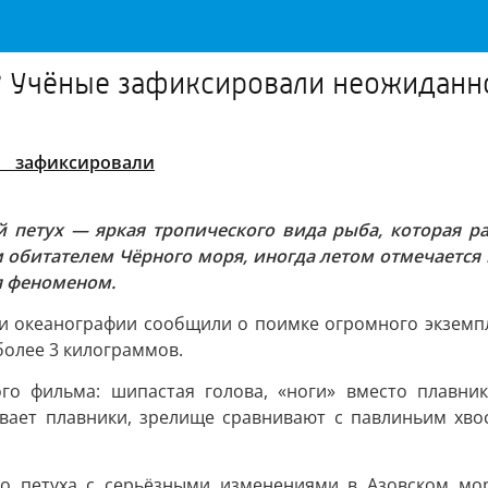
? Учёные зафиксировали неожиданн
 петух — яркая тропического вида рыба, которая ран
обитателем Чёрного моря, иногда летом отмечается в
ся феноменом.
и океанографии сообщили о поимке огромного экземпля
более 3 килограммов.
го фильма: шипастая голова, «ноги» вместо плавни
ывает плавники, зрелище сравнивают с павлиньим хвос
о петуха с серьёзными изменениями в Азовском море