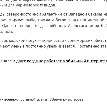
ным для черноморских видов.
ды северо-восточной Атлантики от Западной Сахары на 
ая морская рыба, тригла избегает вод с пониженной 
 Однако теперь, когда солёность Азовского моря бь
иалисты.
перь морской петух — количество черноморских обитате
чают ученые постоянно увеличивается. Постепенно эта 
канале и
даже когда не работает мобильный интернет
ами военно-спортивной смены «?Время юных героев»