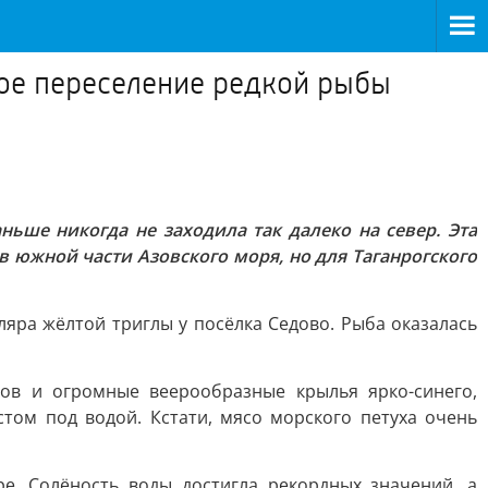
ое переселение редкой рыбы
ьше никогда не заходила так далеко на север. Эта
 южной части Азовского моря, но для Таганрогского
ра жёлтой триглы у посёлка Седово. Рыба оказалась
ков и огромные веерообразные крылья ярко-синего,
том под водой. Кстати, мясо морского петуха очень
. Солёность воды достигла рекордных значений, а