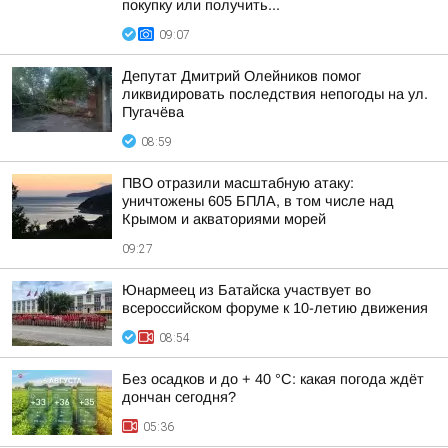
покупку или получить...
09:07
Депутат Дмитрий Олейников помог
ликвидировать последствия непогоды на ул.
Пугачёва
08:59
ПВО отразили масштабную атаку:
уничтожены 605 БПЛА, в том числе над
Крымом и акваториями морей
09:27
Юнармеец из Батайска участвует во
всероссийском форуме к 10-летию движения
08:54
Без осадков и до + 40 °С: какая погода ждёт
дончан сегодня?
05:36