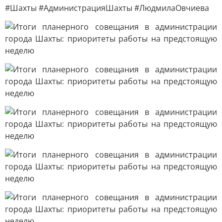
#Шахты #АдминистрацияШахты #ЛюдмилаОвчиева