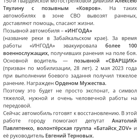
150-й гвардейской мотострелковой дивизии
Алексею
Тяулину с позывным «Ковров»
. На таких
автомобилях в зоне СВО вывозят раненых,
доставляют помощь, спасают жизни.
Позывной автомобиля –
«ИНГОДА»
(название реки в Забайкальском крае). За время
работы «ИНГОДА» эвакуировала
более 100
военнослужащих,
получивших ранения на поле боя.
Основной водитель —
позывной «СВАРЩИК»
(призван по мобилизации, 28 лет). 2 мая 2023 года
при выполнении боевого задання получил тяжелое
ранение. Награжден
Орденом Мужества.
Поэтому это будет не просто экспонат, а символ
тяжелой, нужной и очень человечной работы на
передовой.
Сейчас автомобиль готовят к восстановлению. В этой
работе городу помогают депутат
Анатолий
Павлятенко, волонтёрская группа «Батайск_ZOV»
и
её руководитель
Евгений Терновых.