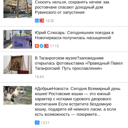
Сносить нельзя, сохранять нечем: как
ростовчане спасают доходный дом
Рувинского от запустения
16:02
Юрий Слюсарь: Сегодняшняя поездка в
Новочеркасск получилась насыщенной
17:15
В Таганрогском музее?заповеднике
открылась фотовыставка «Праведный Павел
Таганрогский: Путь прославления»
16:43
#ДобрыеНовости. Сегодня Всемирный день
кошек! Ростовские кошки — это южный
характер с нотками сурового дворового
воспитания Если встретите бездомную
кошку, подарите ей немного ласки, а если
есть возможность — покормите...
13:21