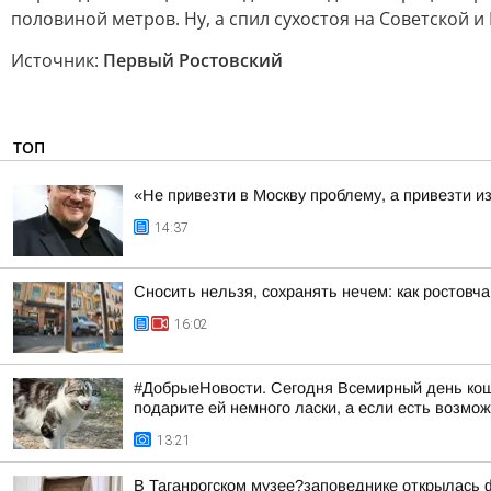
половиной метров. Ну, а спил сухостоя на Советской 
Источник:
Первый Ростовский
ТОП
«Не привезти в Москву проблему, а привезти и
14:37
Сносить нельзя, сохранять нечем: как ростовч
16:02
#ДобрыеНовости. Сегодня Всемирный день коше
подарите ей немного ласки, а если есть возмож
13:21
В Таганрогском музее?заповеднике открылась 