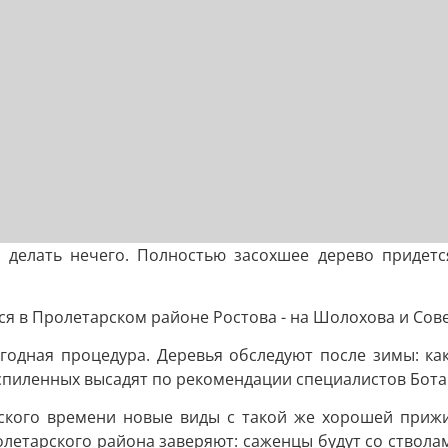
м делать нечего. Полностью засохшее дерево придется
я в Пролетарском районе Ростова - на Шолохова и Сове
годная процедура. Деревья обследуют после зимы: каки
 спиленных высадят по рекомендации специалистов Бота
тского времени новые виды с такой же хорошей прижив
летарского района заверяют: саженцы будут со ствола