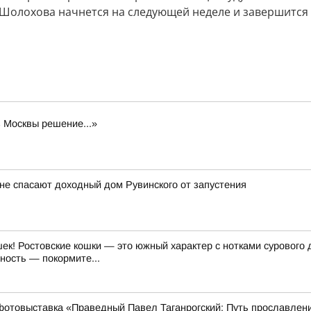
и Шолохова начнется на следующей неделе и завершится 
з Москвы решение...»
ане спасают доходный дом Рувинского от запустения
к! Ростовские кошки — это южный характер с нотками сурового 
ность — покормите...
фотовыставка «Праведный Павел Таганрогский: Путь прославлен