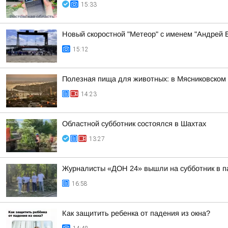
15:33
Новый скоростной "Метеор" с именем "Андрей Б
15:12
Полезная пища для животных: в Мясниковском 
14:23
Областной субботник состоялся в Шахтах
13:27
Журналисты «ДОН 24» вышли на субботник в п
16:58
Как защитить ребенка от падения из окна?