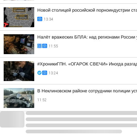
Новой столицей российской порноиндустрии ста
13:34
Налёт вражеских БПЛА: над регионами России 
11:55
#ХроникиГПН. «ОГАРОК СВЕЧИ» Иногда разгад
13:24
В Неклиновском районе сотрудники полиции у
11:52