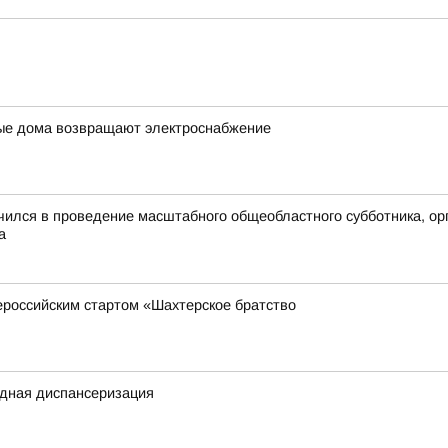
лые дома возвращают электроснабжение
ючился в проведение масштабного общеобластного субботника, ор
а
ероссийским стартом «Шахтерское братство
здная диспансеризация