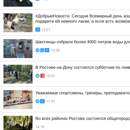
#ДобрыеНовости. Сегодня Всемирный день коше
подарите ей немного ласки, а если есть возмож
13:21
Шахтинцы собрали более 4000 литров воды дл
13:09
В Ростове-на-Дону состоялся субботник по ли
10:31
Уважаемые спортсмены, тренеры, преподаватели
11:57
Во всех районах Ростова состоялся общегородс
14:19