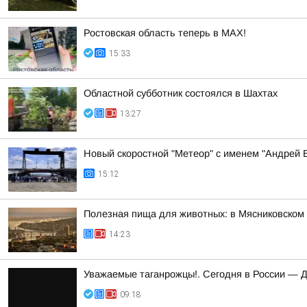
Ростовская область теперь в МАХ!
15:33
Областной субботник состоялся в Шахтах
13:27
Новый скоростной "Метеор" с именем "Андрей Б
15:12
Полезная пища для животных: в Мясниковском 
14:23
Уважаемые таганрожцы!. Сегодня в России — 
09:18