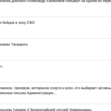
 Войска Донского Александр Ханжонков побывал на одном из перв
я бойцов в зону СВО
новках Таганрога
ть
енов, тренеров, ветеранов спорта и всех, кто выбирает активны
венные письма Администрации...
ольном турнире X Всероссийской летней Универсиады