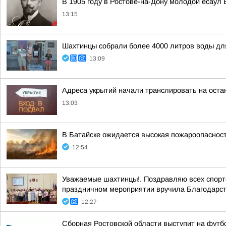
В 1905 году в Ростове-на-Дону молодой есаул
13:15
Шахтинцы собрали более 4000 литров воды дл
13:09
Адреса укрытий начали транслировать на оста
13:03
В Батайске ожидается высокая пожароопаснос
12:54
Уважаемые шахтинцы!. Поздравляю всех спортсм
праздничном мероприятии вручила Благодарст
12:27
Сборная Ростовской области выступит на футб