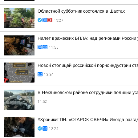
Областной субботник состоялся в Шахтах
13:27
Налёт вражеских БПЛА: над регионами России 
11:55
Новой столицей российской порноиндустрии ста
13:34
В Неклиновском районе сотрудники полиции у
11:52
#ХроникиГПН. «ОГАРОК СВЕЧИ» Иногда разгад
13:24