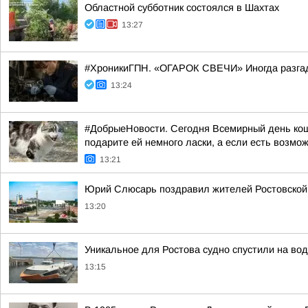
Областной субботник состоялся в Шахтах
13:27
#ХроникиГПН. «ОГАРОК СВЕЧИ» Иногда разгад
13:24
#ДобрыеНовости. Сегодня Всемирный день коше
подарите ей немного ласки, а если есть возмо
13:21
Юрий Слюсарь поздравил жителей Ростовской 
13:20
Уникальное для Ростова судно спустили на во
13:15