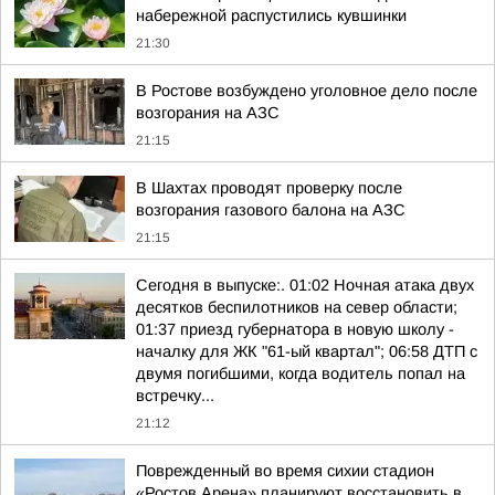
набережной распустились кувшинки
21:30
В Ростове возбуждено уголовное дело после
возгорания на АЗС
21:15
В Шахтах проводят проверку после
возгорания газового балона на АЗС
21:15
Сегодня в выпуске:. 01:02 Ночная атака двух
десятков беспилотников на север области;
01:37 приезд губернатора в новую школу -
началку для ЖК "61-ый квартал"; 06:58 ДТП с
двумя погибшими, когда водитель попал на
встречку...
21:12
Поврежденный во время сихии стадион
«Ростов Арена» планируют восстановить в