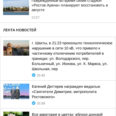
Поврежденный во время сихии стадион
«Ростов Арена» планируют восстановить в
августе
20:57
ЛЕНТА НОВОСТЕЙ
г. Шахты, в 21:23 произошло технологическое
нарушение в сети 10 кВ, что привело к
частичному отключению потребителей в
границах: ул. Володарского, пер.
Больничный, ул. Ионова, ул. К. Маркса, ул.
Школьная, пер
21:42
Евгений Дегтярев награжден медалью
«Святителя Димитрия, митрополита
Ростовского»
21:33
Вся акватория в цветах: вблизи донской