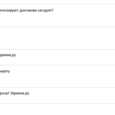
рогнозируют дончанам сегодня?
краина.ру
нрогу
рога//
Украина.ру