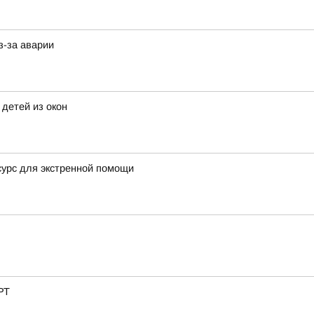
з-за аварии
детей из окон
сурс для экстренной помощи
РТ