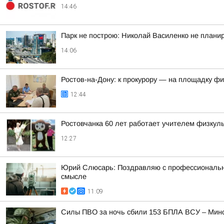
14:46
Парк не построю: Николай Василенко не плани
14:06
Ростов-на-Дону: к прокурору — на площадку ф
12:44
Ростовчанка 60 лет работает учителем физкуль
12:27
Юрий Слюсарь: Поздравляю с профессиональным
смысле
11:09
Силы ПВО за ночь сбили 153 БПЛА ВСУ – Мин