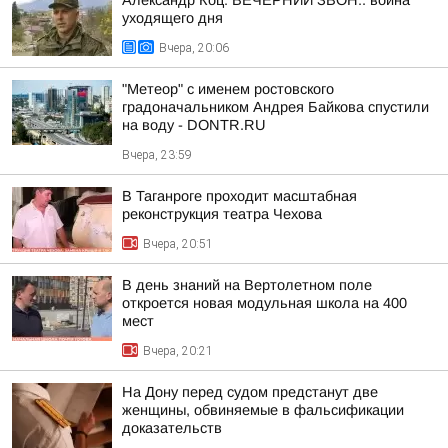
Александр Коц: ВЕЧЕРНИЙ ЗВОН:. война
уходящего дня
Вчера, 20:06
"Метеор" с именем ростовского
градоначальником Андрея Байкова спустили
на воду - DONTR.RU
Вчера, 23:59
В Таганроге проходит масштабная
реконструкция театра Чехова
Вчера, 20:51
В день знаний на Вертолетном поле
откроется новая модульная школа на 400
мест
Вчера, 20:21
На Дону перед судом предстанут две
женщины, обвиняемые в фальсификации
доказательств