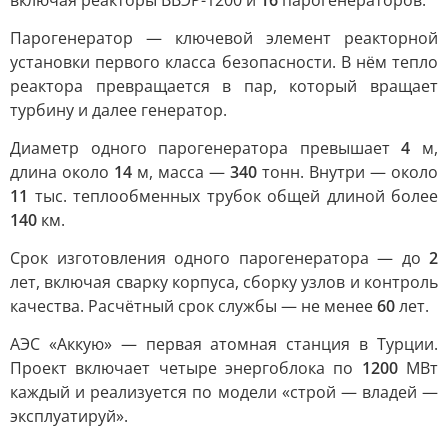
включая реакторы ВВЭР-1200 и
16
парогенераторов.
Парогенератор — ключевой элемент реакторной
установки первого класса безопасности. В нём тепло
реактора превращается в пар, который вращает
турбину и далее генератор.
Диаметр одного парогенератора превышает
4
м,
длина около
14
м, масса —
340
тонн. Внутри — около
11
тыс. теплообменных трубок общей длиной более
140
км.
Срок изготовления одного парогенератора — до
2
лет, включая сварку корпуса, сборку узлов и контроль
качества. Расчётный срок службы — не менее
60
лет.
АЭС «Аккую» — первая атомная станция в Турции.
Проект включает четыре энергоблока по
1200
МВт
каждый и реализуется по модели «строй — владей —
эксплуатируй».