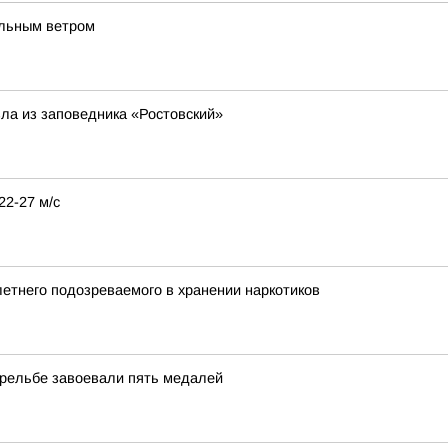
ильным ветром
ла из заповедника «Ростовский»
22-27 м/с
летнего подозреваемого в хранении наркотиков
трельбе завоевали пять медалей