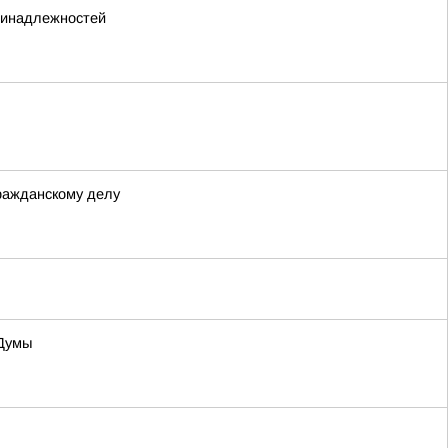
принадлежностей
ражданскому делу
 Думы