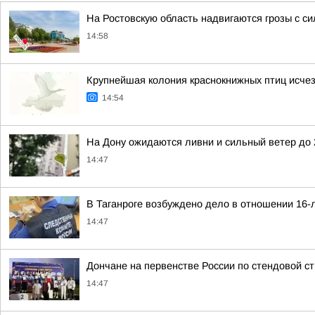
На Ростовскую область надвигаются грозы с с
14:58
Крупнейшая колония краснокнижных птиц исчез
14:54
На Дону ожидаются ливни и сильный ветер до 
14:47
В Таганроге возбуждено дело в отношении 16-
14:47
Дончане на первенстве России по стендовой с
14:47