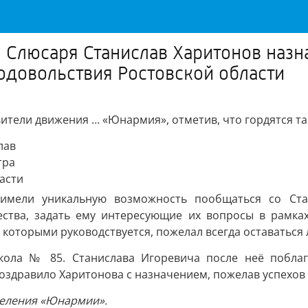
 Слюсаря Станислав Харитонов назн
родовольствия Ростовской области
вители движения … «Юнармия», отметив, что гордятся т
имели уникальную возможность пообщаться со Ста
ства, задать ему интересующие их вопросы в рамках
которыми руководствуется, пожелал всегда оставаться 
кола № 85. Станислава Игоревича после неё поблаго
оздравило Харитонова с назначением, пожелав успехов
деления «Юнармии».