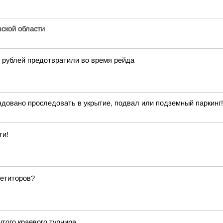
ской области
 рублей предотвратили во время рейда
ндовано проследовать в укрытие, подвал или подземный паркинг!
ти!
петиторов?
того краевого турнира