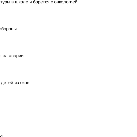
туры в школе и борется с онкологией
обороны
з-за аварии
детей из окон
РТ