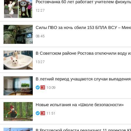
Ростовчанка 60 лет работает учителем физкуль
12:27
Силы ПВО за ночь сбили 153 БПЛА ВСУ – Мин
08:45
В Советском районе Ростова отключили воду и
13:27
В летний период учащаются случаи выпадения 
10:09
Новые испытания на «Школе безопасности»
11:51
В Ростовской области реализуют 11 проектов К