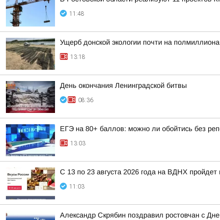
11:48
Ущерб донской экологии почти на полмиллиона
13:18
День окончания Ленинградской битвы
08:36
ЕГЭ на 80+ баллов: можно ли обойтись без ре
13:03
С 13 по 23 августа 2026 года на ВДНХ пройде
11:03
Александр Скрябин поздравил ростовчан с Дне