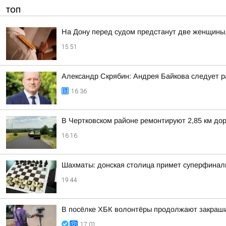
ТОП
На Дону перед судом предстанут две женщины
15:51
Александр Скрябин: Андрея Байкова следует ра
16:36
В Чертковском районе ремонтируют 2,85 км дор
16:16
Шахматы: донская столица примет суперфинал
19:44
В посёлке ХБК волонтёры продолжают закраши
17:01