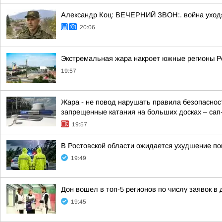
Александр Коц: ВЕЧЕРНИЙ ЗВОН:. война уход
20:06
Экстремальная жара накроет южные регионы Ро
19:57
Жара - не повод нарушать правила безопасност
запрещенные катания на больших досках – сап-б
19:57
В Ростовской области ожидается ухудшение по
19:49
Дон вошел в топ-5 регионов по числу заявок в
19:45