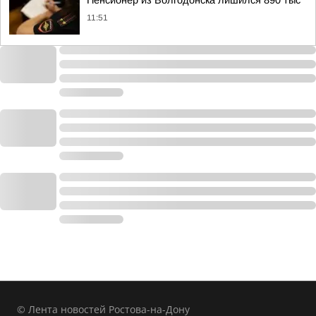
Пенсионер из Волгодонска лишился 890 тыс
11:51
© Лента новостей Ростова-на-Дону