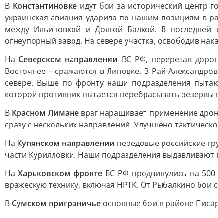
В
Константиновке
идут бои за исторический центр го
украинская авиация ударила по нашим позициям в р
между Ильиновкой и Долгой Балкой. В последней 
огнеупорный завод. На севере участка, освободив нак
На
Северском направлении
ВС РФ, перерезав дорог
Восточнее – сражаются в Липовке. В Рай-Александров
севере. Выше по фронту наши подразделения пытаю
которой противник пытается перебрасывать резервы в
В
Красном Лимане
враг наращивает применение дроно
сразу с нескольких направлений. Улучшено тактическо
На
Купянском направлении
передовые российские гру
части Курилловки. Наши подразделения выдавливают 
На
Харьковском фронте
ВС РФ продвинулись на 500
вражескую технику, включая НРТК. От Рыбалкино бои 
В
Сумском приграничье
основные бои в районе Писар