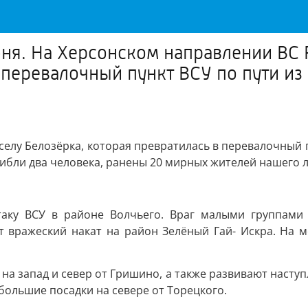
юня. На Херсонском направлении ВС 
 перевалочный пункт ВСУ по пути из
селу Белозёрка, которая превратилась в перевалочный п
гибли два человека, ранены 20 мирных жителей нашего 
таку ВСУ в районе Волчьего. Враг малыми группами
 вражеский накат на район Зелёный Гай- Искра. На м
на запад и север от Гришино, а также развивают насту
ольшие посадки на севере от Торецкого.