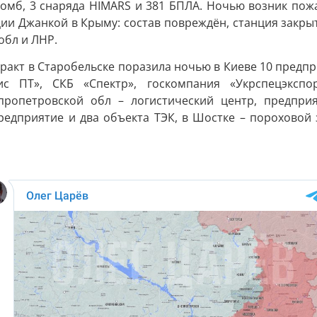
бомб, 3 снаряда HIMARS и 381 БПЛА. Ночью возник пож
и Джанкой в Крыму: состав повреждён, станция закрыт
обл и ЛНР.
ракт в Старобельске поразила ночью в Киеве 10 предп
ис ПТ», СКБ «Спектр», госкомпания «Укрспецэкспо
опетровской обл – логистический центр, предприят
едприятие и два объекта ТЭК, в Шостке – пороховой з