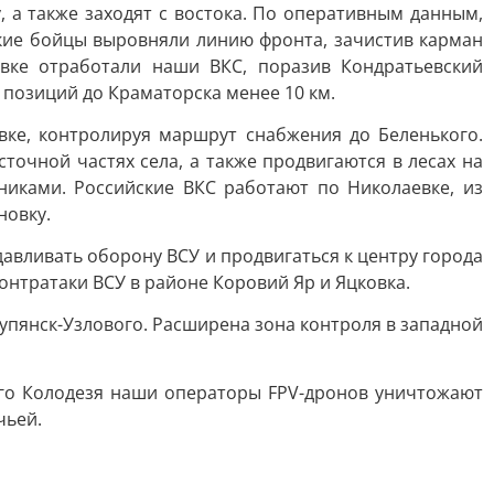
 а также заходят с востока. По оперативным данным,
кие бойцы выровняли линию фронта, зачистив карман
вке отработали наши ВКС, поразив Кондратьевский
х позиций до Краматорска менее 10 км.
вке, контролируя маршрут снабжения до Беленького.
точной частях села, а также продвигаются в лесах на
иками. Российские ВКС работают по Николаевке, из
новку.
вливать оборону ВСУ и продвигаться к центру города
онтратаки ВСУ в районе Коровий Яр и Яцковка.
упянск-Узлового. Расширена зона контроля в западной
ого Колодезя наши операторы FPV-дронов уничтожают
чьей.