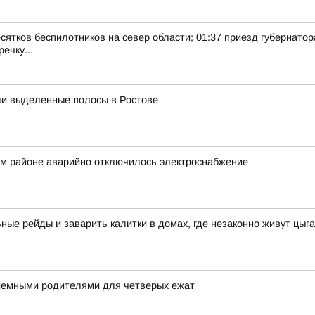
есятков беспилотников на север области; 01:37 приезд губернатор
ечку...
ли выделенные полосы в Ростове
ом районе аварийно отключилось электроснабжение
ые рейды и заварить калитки в домах, где незаконно живут цыг
риемными родителями для четверых ежат