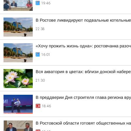
19:46
В Ростове ликвидируют подвальные котельные
22:38
«Хочу прожить жизнь одна»: ростовчанка разо
16:01
Вся акватория в цветах: вблизи донской набер
21:30
В преддверии Дня строителя глава региона вр
18:46
В Ростовской области готовят общественных н