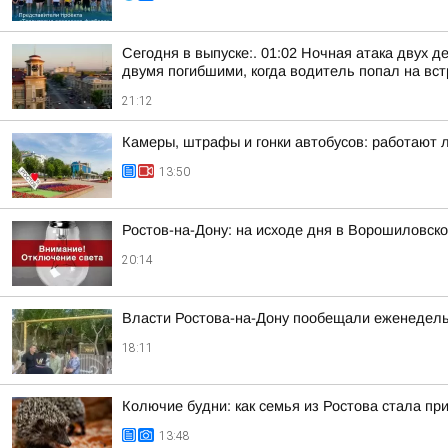
Сегодня в выпуске:. 01:02 Ночная атака двух д
двумя погибшими, когда водитель попал на встр
21:12
Камеры, штрафы и гонки автобусов: работают 
13:50
Ростов-на-Дону: на исходе дня в Ворошиловск
20:14
Власти Ростова-на-Дону пообещали еженедельн
18:11
Колючие будни: как семья из Ростова стала п
13:48