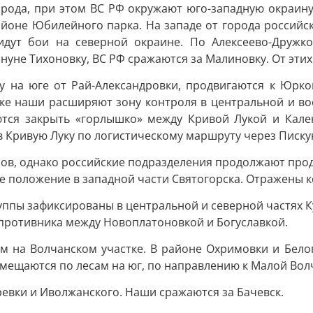
рода, при этом ВС РФ окружают юго-западную окраину,
айоне Юбилейного парка. На западе от города российс
идут бои на северной окраине. По Алексеево-Дружко
ануне Тихоновку, ВС РФ сражаются за Малиновку. От эти
у на юге от Рай-Александровки, продвигаются к Юрко
ке наши расширяют зону контроля в центральной и вос
тся закрыть «горлышко» между Кривой Лукой и Кален
 Кривую Луку по логистическому маршруту через Писку
в, однако российские подразделения продолжают прода
е положение в западной части Святогорска. Отражены к
ппы зафиксированы в центральной и северной частях К
противника между Новоплатоновкой и Богуславкой.
 м на Волчанском участке. В районе Охримовки и Бел
смещаются по лесам на юг, по направлению к Малой Вол
евки и Иволжанского. Наши сражаются за Бачевск.