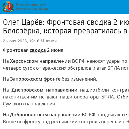
Олег Царёв: Фронтовая сводка 2 и
Белозёрка, которая превратилась в
Мнения
2 июня 2026, 19:16
Фронтовая
сводка
2 июня
На
Херсонском направлении
ВС РФ наносят удары по 
четверо суток от вражеских обстрелов и атак БПЛА по
На
Запорожском фронте
без изменений.
На
Днепровском направлении
наши
отбили контра
накопиться им не дают наши операторы БПЛА. Отбит
Сумского направления.
На
Добропольском направлении
ВС РФ продвигаются 
Выше по фронту под российский контроль перешли неб