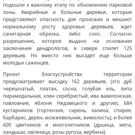
подошли к важному этапу по обновлению парковой
зоны. Аварийные и больные деревья, которые
представляют опасность для прохожих и мешают
нормальному росту здоровых деревьев, ждет
санитарная обрезка, либо снос. Согласно
разрешению, которое выдано на основании
заключения дендрологов, в сквере спилят 125
деревьев. Но вместо них высадят еще больше
молодых саженцев.
Проект благоустройства территории
предусматривает высадку 162 деревьев, (это дуб
черешчатый, платан, сосна, голубая ель, липа
пирамидальная, клен серебристый, ива вавилонская,
павловния, яблоня Недзвецкого и другие), 684
кустарников (гортензия, сирень, калина, спирея,
барбарис, дерен, можжевельник, жимолость), и более
600 цветников и многолетников (душица, мята,
ландыши, овсяница, розы ругоза, вербена).