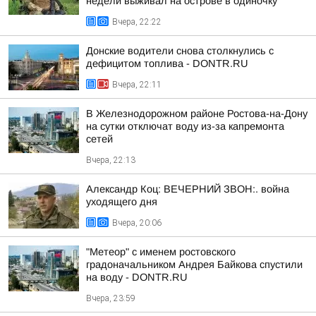
недели выживал на острове в одиночку
Вчера, 22:22
Донские водители снова столкнулись с
дефицитом топлива - DONTR.RU
Вчера, 22:11
В Железнодорожном районе Ростова-на-Дону
на сутки отключат воду из-за капремонта
сетей
Вчера, 22:13
Александр Коц: ВЕЧЕРНИЙ ЗВОН:. война
уходящего дня
Вчера, 20:06
"Метеор" с именем ростовского
градоначальником Андрея Байкова спустили
на воду - DONTR.RU
Вчера, 23:59