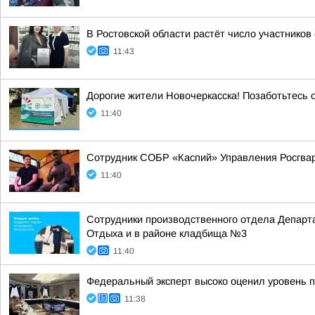
В Ростовской области растёт число участнико
11:43
Дорогие жители Новочеркасска! Позаботьтесь
11:40
Сотрудник СОБР «Каспий» Управления Росгвар
11:40
Сотрудники производственного отдела Департа
Отдыха и в районе кладбища №3
11:40
Федеральный эксперт высоко оценил уровень 
11:38