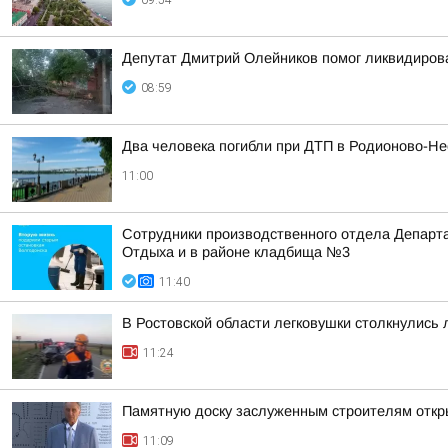
09:54
Депутат Дмитрий Олейников помог ликвидирова
08:59
Два человека погибли при ДТП в Родионово-Н
11:00
Сотрудники производственного отдела Департа
Отдыха и в районе кладбища №3
11:40
В Ростовской области легковушки столкнулись л
11:24
Памятную доску заслуженным строителям откр
11:09