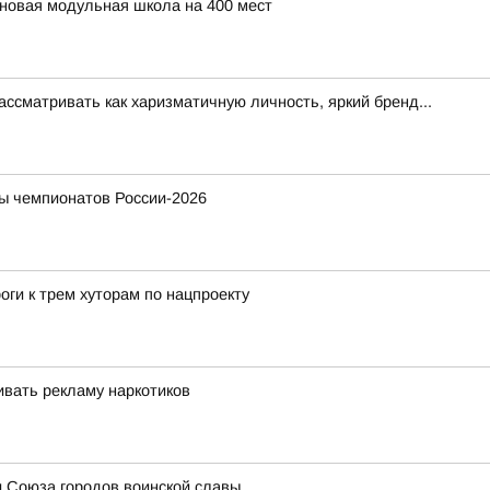
 новая модульная школа на 400 мест
ссматривать как харизматичную личность, яркий бренд...
ы чемпионатов России-2026
оги к трем хуторам по нацпроекту
вать рекламу наркотиков
и Союза городов воинской славы