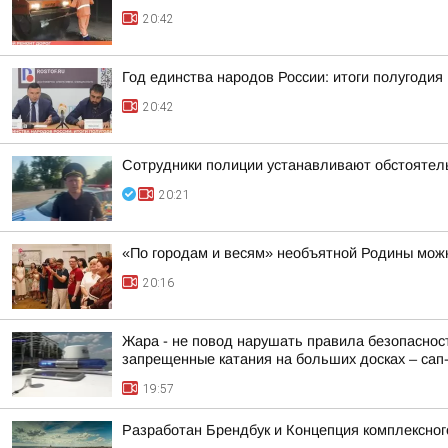
20:42
Год единства народов России: итоги полугодия
20:42
Сотрудники полиции устанавливают обстоятел
20:21
«По городам и весям» необъятной Родины можн
20:16
Жара - не повод нарушать правила безопасност
запрещенные катания на больших досках – сап-б
19:57
Разработан Брендбук и Концепция комплексног