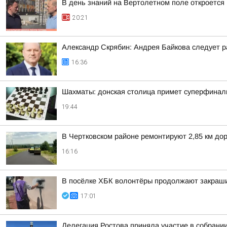
В день знаний на Вертолетном поле откроется
20:21
Александр Скрябин: Андрея Байкова следует ра
16:36
Шахматы: донская столица примет суперфинал
19:44
В Чертковском районе ремонтируют 2,85 км дор
16:16
В посёлке ХБК волонтёры продолжают закраши
17:01
Делегация Ростова приняла участие в собрани