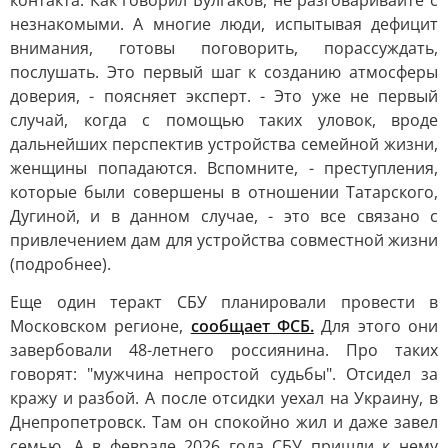
контакта. Как говорил Булгаков, не разговаривайте с
незнакомыми. А многие люди, испытывая дефицит
внимания, готовы поговорить, порассуждать,
послушать. Это первый шаг к созданию атмосферы
доверия, - поясняет эксперт. - Это уже не первый
случай, когда с помощью таких уловок, вроде
дальнейших перспектив устройства семейной жизни,
женщины попадаются. Вспомните, - преступления,
которые были совершены в отношении Татарского,
Дугиной, и в данном случае, - это все связано с
привлечением дам для устройства совместной жизни
(подробнее).
Еще один теракт СБУ планировали провести в
Московском регионе,
сообщает ФСБ.
Для этого они
завербовали 48-летнего россиянина. Про таких
говорят: "мужчина непростой судьбы". Отсидел за
кражу и разбой. А после отсидки уехал на Украину, в
Днепропетровск. Там он спокойно жил и даже завел
семью. А в феврале 2026 года СБУ пришли к нему