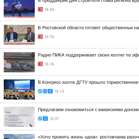
В преддверии Дня строителя глава региона вр
18:46
В Ростовской области готовят общественных н
18:18
Радио ПИКА поддерживает своих коллег по эф
18:18
В Конгресс-холле ДГТУ прошло торжественное
18:13
Предлагаем ознакомиться с вакансиями донски
18:07
«Хочу прожить жизнь одна»: ростовчанка разо