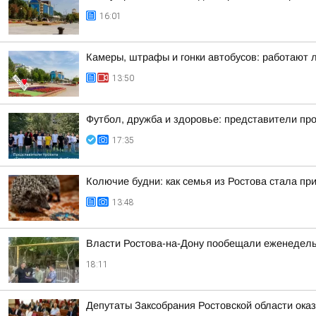
16:01
Камеры, штрафы и гонки автобусов: работают 
13:50
Футбол, дружба и здоровье: представители пр
17:35
Колючие будни: как семья из Ростова стала п
13:48
Власти Ростова-на-Дону пообещали еженедельн
18:11
Депутаты Заксобрания Ростовской области ока