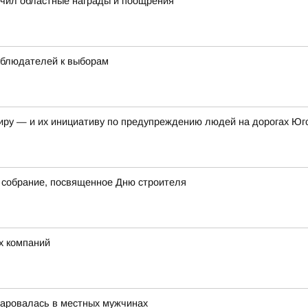
учил областные награды и поощрения
аблюдателей к выборам
иру — и их инициативу по предупреждению людей на дорогах Юг
 собрание, посвященное Дню строителя
х компаний
чаровалась в местных мужчинах