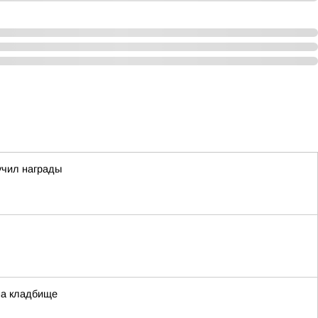
учил награды
 на кладбище