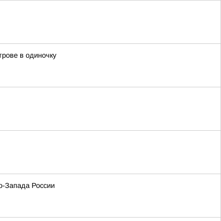
трове в одиночку
о-Запада России