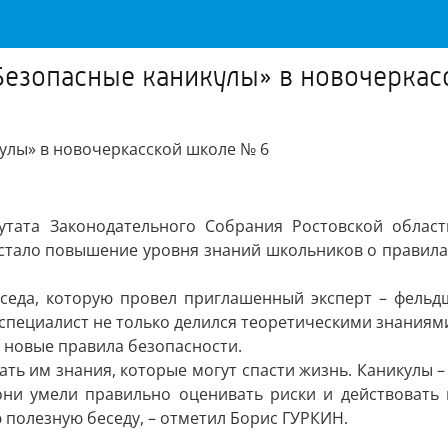
«Безопасные каникулы» в новочерка
утата Законодательного Собрания Ростовской облас
стало повышение уровня знаний школьников о правилах
еседа, которую провел приглашенный эксперт – фель
 специалист не только делился теоретическими знаниями
и новые правила безопасности.
дать им знания, которые могут спасти жизнь. Каникулы 
они умели правильно оценивать риски и действовать
ю полезную беседу, – отметил Борис ГУРКИН.