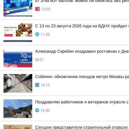
ЕГЭ на 80+ баллов: можно ли обойтись без ре
13:03
С 13 по 23 августа 2026 года на ВДНХ пройде
11:03
Александр Скрябин поздравил ростовчан с Дне
09:27
Собянин: обновление поездов метро Москвы ра
14:15
Поздравляю работников и ветеранов отрасли с
14:00
Сегодня представители строительной отрасли