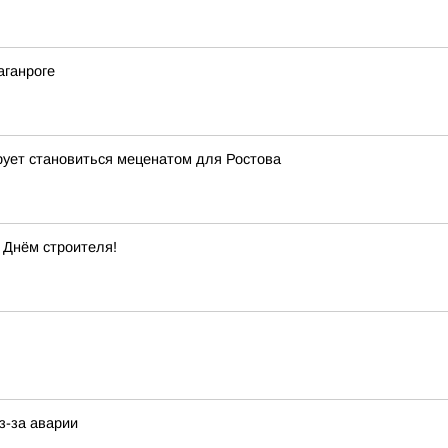
аганроге
рует становиться меценатом для Ростова
 Днём строителя!
з-за аварии