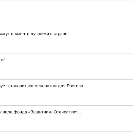
могут признать лучшими в стране
ти!
рует становиться меценатом для Ростова
илиала фонда «Защитники Отечества»...