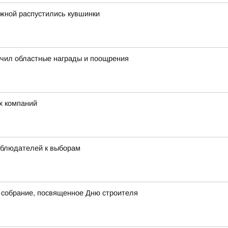
ежной распустились кувшинки
учил областные награды и поощрения
х компаний
аблюдателей к выборам
 собрание, посвященное Дню строителя