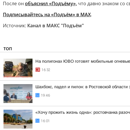
После он
объяснил «Подъёму»,
что давно знаком со с
Подписывайтесь на «Подъём» в MAX
.
Источник:
Канал в МАКС "Подъём"
ТОП
На полигонах ЮВО готовят мобильные огневые
16:32
Шахбокс, падел и пилон: в Ростовской области
19:46
«Хочу прожить жизнь одна»: ростовчанка разо
16:01