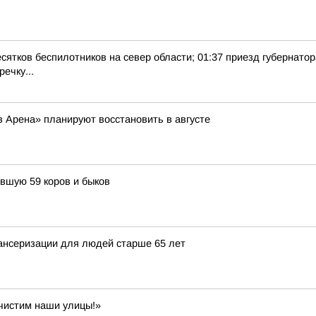
есятков беспилотников на север области; 01:37 приезд губернатор
ечку...
 Арена» планируют восстановить в августе
ившую 59 коров и быков
пансеризации для людей старше 65 лет
чистим наши улицы!»