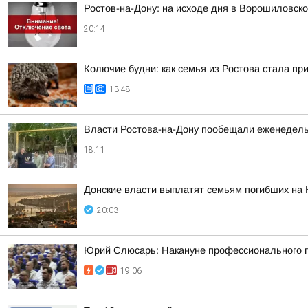
Ростов-на-Дону: на исходе дня в Ворошиловск
20:14
Колючие будни: как семья из Ростова стала п
13:48
Власти Ростова-на-Дону пообещали еженедельн
18:11
Донские власти выплатят семьям погибших на 
20:03
Юрий Слюсарь: Накануне профессионального пр
19:06