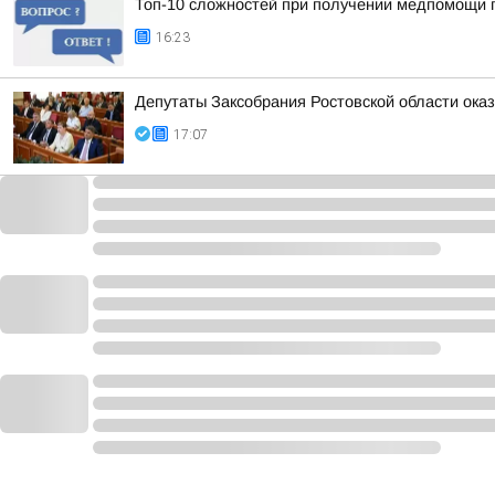
Топ-10 сложностей при получении медпомощи п
16:23
Депутаты Заксобрания Ростовской области ока
17:07