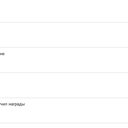
ане
учил награды