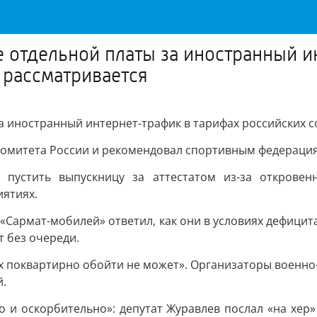
 отдельной платы за иностранный и
 рассматривается
а иностранный интернет-трафик в тарифах российских 
омитета России и рекомендовал спортивным федерациям
 пустить выпускницу за аттестатом из-за открове
ятиях.
 «Сармат-мобилей» ответил, как они в условиях дефици
т без очереди.
ех поквартирно обойти не может». Организаторы военн
й.
о и оскорбительно»: депутат Журавлев послал «на хер