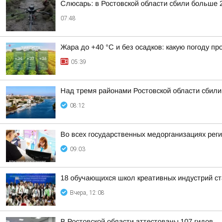
Слюсарь: в Ростовской области сбили больше 
07:48
Жара до +40 °С и без осадков: какую погоду п
05:39
Над тремя районами Ростовской области сбили
08:12
Во всех государственных медорганизациях реги
09:03
18 обучающихся школ креативных индустрий ст
Вчера, 12:08
В Ростовской области аттестованы 107 гидов