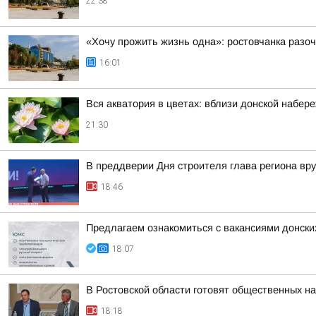
22:38
«Хочу прожить жизнь одна»: ростовчанка разо
16:01
Вся акватория в цветах: вблизи донской набер
21:30
В преддверии Дня строителя глава региона вр
18:46
Предлагаем ознакомиться с вакансиями донски
18:07
В Ростовской области готовят общественных н
18:18