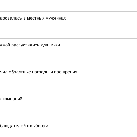
чаровалась в местных мужчинах
ежной распустились кувшинки
учил областные награды и поощрения
х компаний
аблюдателей к выборам