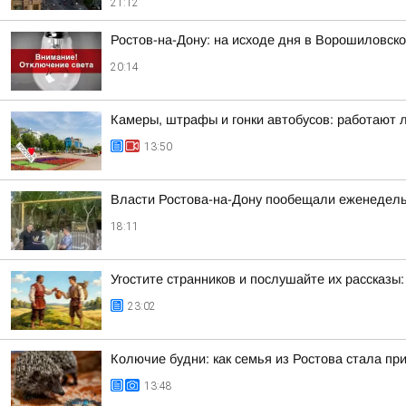
21:12
Ростов-на-Дону: на исходе дня в Ворошиловск
20:14
Камеры, штрафы и гонки автобусов: работают 
13:50
Власти Ростова-на-Дону пообещали еженедельн
18:11
Угостите странников и послушайте их рассказы:
23:02
Колючие будни: как семья из Ростова стала п
13:48