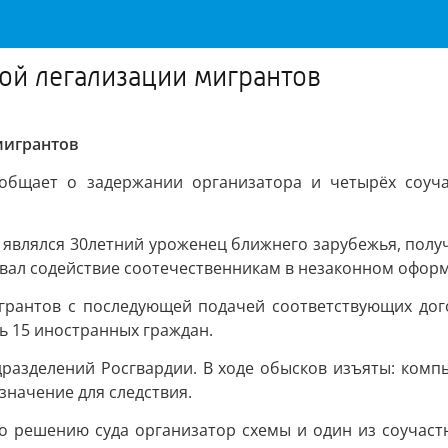
вой легализации мигрантов
мигрантов
общает о задержании организатора и четырёх соуча
являлся 30летний уроженец ближнего зарубежья, получ
зывал содействие соотечественникам в незаконном оформ
грантов с последующей подачей соответствующих дог
ь 15 иностранных граждан.
разделений Росгвардии. В ходе обысков изъяты: комп
значение для следствия.
 По решению суда организатор схемы и один из соучаст